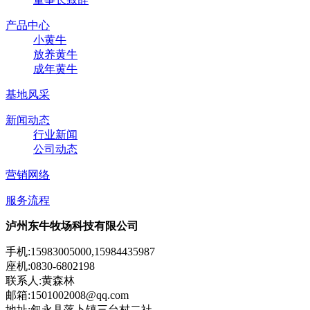
产品中心
小黄牛
放养黄牛
成年黄牛
基地风采
新闻动态
行业新闻
公司动态
营销网络
服务流程
泸州东牛牧场科技有限公司
手机:15983005000,15984435987
座机:0830-6802198
联系人:黄森林
邮箱:1501002008@qq.com
地址:叙永县落卜镇三台村二社