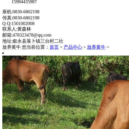
15984435987
座机:0830-6802198
传真:0830-6802198
Q Q:1501002008
联系人:黄森林
邮箱:478323478@qq.com
地址:叙永县落卜镇三台村二社
放养黄牛
您当前位置：
首页
>
产品中心
>
放养黄牛
>