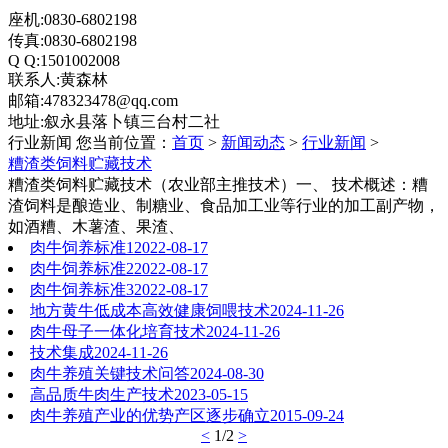
座机:0830-6802198
传真:0830-6802198
Q Q:1501002008
联系人:黄森林
邮箱:478323478@qq.com
地址:叙永县落卜镇三台村二社
行业新闻
您当前位置：
首页
>
新闻动态
>
行业新闻
>
糟渣类饲料贮藏技术
糟渣类饲料贮藏技术（农业部主推技术）一、 技术概述：糟
渣饲料是酿造业、制糖业、食品加工业等行业的加工副产物，
如酒糟、木薯渣、果渣、
肉牛饲养标准1
2022-08-17
肉牛饲养标准2
2022-08-17
肉牛饲养标准3
2022-08-17
地方黄牛低成本高效健康饲喂技术
2024-11-26
肉牛母子一体化培育技术
2024-11-26
技术集成
2024-11-26
肉牛养殖关键技术问答
2024-08-30
高品质牛肉生产技术
2023-05-15
肉牛养殖产业的优势产区逐步确立
2015-09-24
<
1/2
>